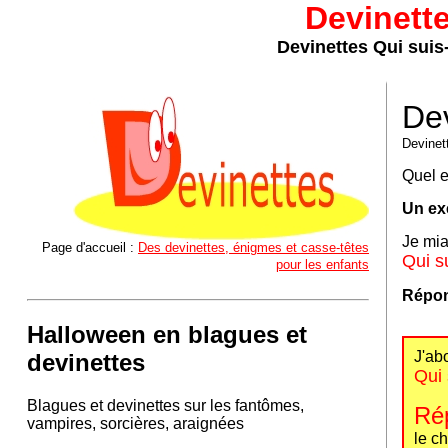
Devinett
Devinettes Qui suis-
Dev
Devine
Quel e
Un ex
Je mia
Page d'accueil :
Des devinettes, énigmes et casse-têtes
Qui s
pour les enfants
Répon
Halloween en blagues et
J'ab
devinettes
Qui 
Blagues et devinettes sur les fantômes,
Ré
vampires, sorcières, araignées
le c