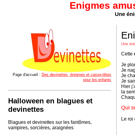
Enigmes amus
Une éni
En
Une éni
Cette 
Je plo
Je nag
Page d'accueil :
Des devinettes, énigmes et casse-têtes
Je cha
pour les enfants
Je sai
Hier j
la sem
Chaque
Halloween en blagues et
Qui s
devinettes
Le roi
Blagues et devinettes sur les fantômes,
vampires, sorcières, araignées