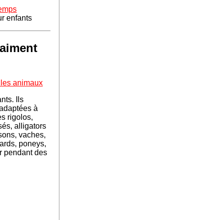
temps
ur enfants
 aiment
 les animaux
ts. Ils
 adaptées à
es rigolos,
és, alligators
sons, vaches,
tards, poneys,
r pendant des