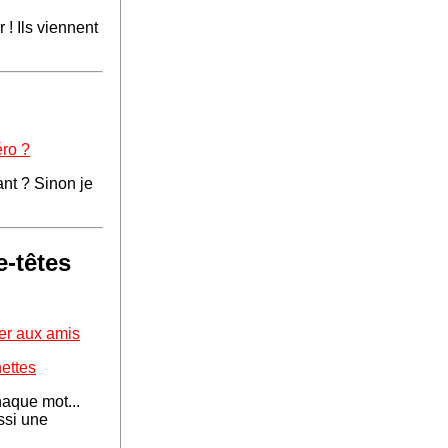
 ! Ils viennent
éro ?
ant ? Sinon je
-têtes
er aux amis
ettes
chaque mot...
ssi une