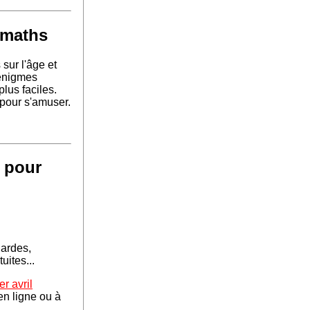
 maths
sur l'âge et
énigmes
plus faciles.
 pour s'amuser.
s pour
dardes,
uites...
r avril
en ligne ou à